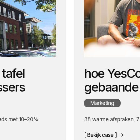
Ontdek case
Ontdek case
Ontdek case
Ontde
tafel
hoe YesCo
ssers
gebaande
Marketing
 leads met 10–20%
38 warme afspraken, 7 
[ Bekijk case ]