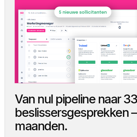
Ontdek case
Ontdek case
Van nul pipeline naar 33
beslissersgesprekken —
maanden.