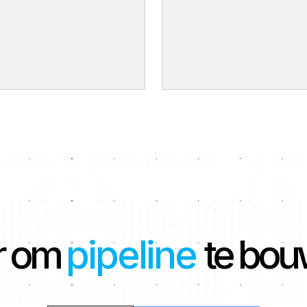
[ Bekijk case ]
r om
pipeline
te bo