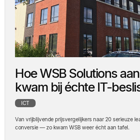
Ontdek case
Ontdek case
Hoe WSB Solutions aan 
kwam bij échte IT-besli
ICT
Van vrijblijvende prijsvergelijkers naar 20 serieuze
conversie — zo kwam WSB weer écht aan tafel.