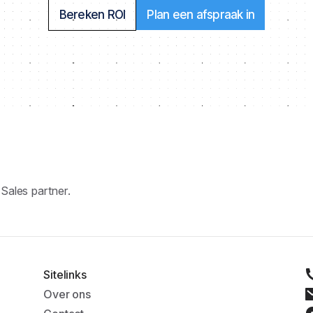
Bereken ROI
Plan een afspraak in
ales partner.
Sitelinks
Over ons