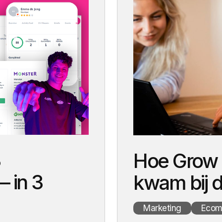
Ontdek case
Ontdek case
Ontde
Ontdek case
Hoe Grow U
 in 3
kwam bij d
Marketing
Ecom