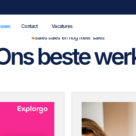
ases
Contact
Vacatures
Sales sales en nog meer sales
Ons beste wer