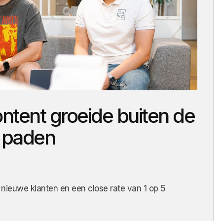
k case
Ontdek case
Ontdek case
Ontdek case
Ontdek ca
Ont
ntent groeide buiten de
 paden
nieuwe klanten en een close rate van 1 op 5