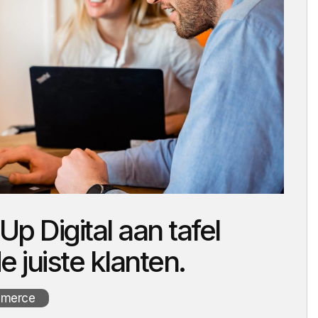
k case
Ontdek case
Ontdek ca
Ontdek case
Ontdek case
Ont
p Digital aan tafel
e juiste klanten.
merce