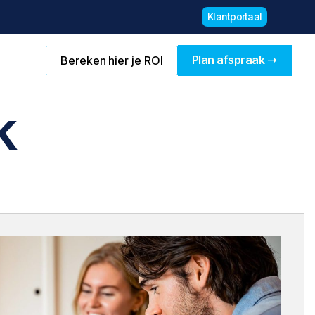
Klantportaal
Plan afspraak ➝
Bereken hier je ROI
En boost je sales
k