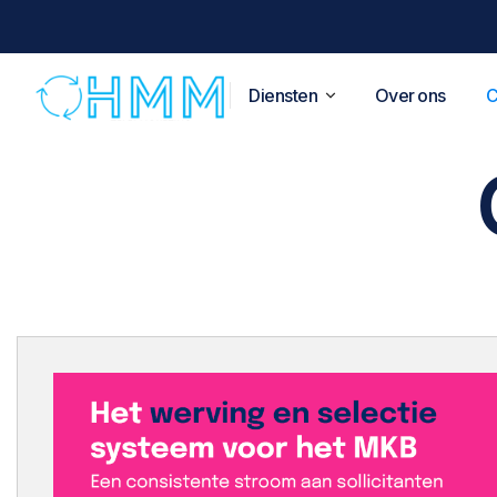
Diensten
Over ons
C