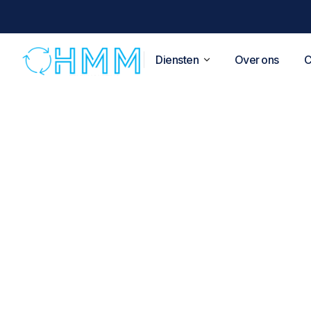
Diensten
Over ons
C