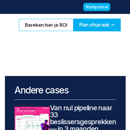
Klantportaal
Plan afspraak ➝
Bereken hier je ROI
En boost je sales
Andere cases
Van nul pipeline naar
33
beslissersgesprekken
— in 3 maanden.